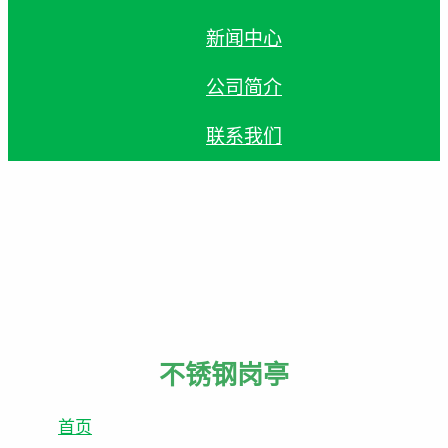
新闻中心
公司简介
联系我们
不锈钢岗亭
首页