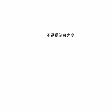
不锈钢站台岗亭