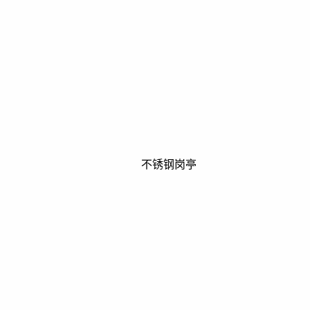
不锈钢岗亭