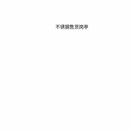
不锈钢售货岗亭